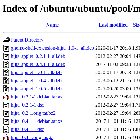
Index of /ubuntu/ubuntu/pool/mu
Name
Last modified
Siz
Parent Directory
gnome-shell-extension-hijra_1.0-1_all.deb
2020-01-17 20:18
1.9
hijra-applet_0.2.1-1_all.deb
2012-02-27 20:04
14
hijra-applet_0.4.1-1_all.deb
2017-11-03 09:33
13
hijra-applet_1.0-1_all.deb
2020-01-17 20:18
13
hijra-applet_1.0-4_all.deb
2023-06-12 21:16
13
hijra-applet_1.0-5_all.deb
2025-06-20 03:00
13
hijra_0.2.1-1.debian.tar.gz
2012-02-27 19:04
13
hijra_0.2.1-1.dsc
2012-02-27 19:04
1.7
hijra_0.2.1.orig.tar.bz2
2012-02-27 19:04
28
hijra_0.4.1-1.debian.tar.xz
2017-11-01 11:16
12
hijra_0.4.1-1.dsc
2017-11-01 11:16
1.8
hijra_0.4.1.orig.tar.gz
2017-11-01 11:16
94